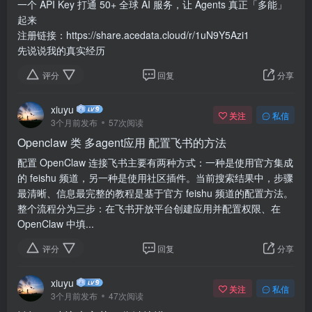
一个 API Key 打通 50+ 全球 AI 服务，让 Agents 真正「多能」
起来
注册链接：https://share.acedata.cloud/r/1uN9Y5Azi1
先说说我的真实经历
评分
回复
分享
xiuyu
关注
私信
3个月前发布
57次阅读
Openclaw 类 多agent应用 配置飞书的方法
配置 OpenClaw 连接飞书主要有两种方式：一种是使用官方集成
的 feishu 频道，另一种是使用社区插件。当前搜索结果中，步骤
最清晰、信息最完整的教程是基于官方 feishu 频道的配置方法。
整个流程分为三步：在飞书开放平台创建应用并配置权限、在
OpenClaw 中填...
评分
回复
分享
xiuyu
关注
私信
3个月前发布
47次阅读