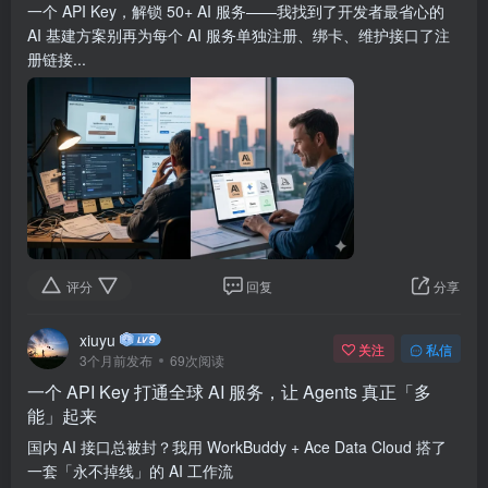
一个 API Key，解锁 50+ AI 服务——我找到了开发者最省心的
AI 基建方案别再为每个 AI 服务单独注册、绑卡、维护接口了注
册链接...
评分
回复
分享
xiuyu
关注
私信
3个月前发布
69次阅读
一个 API Key 打通全球 AI 服务，让 Agents 真正「多
能」起来
国内 AI 接口总被封？我用 WorkBuddy + Ace Data Cloud 搭了
一套「永不掉线」的 AI 工作流