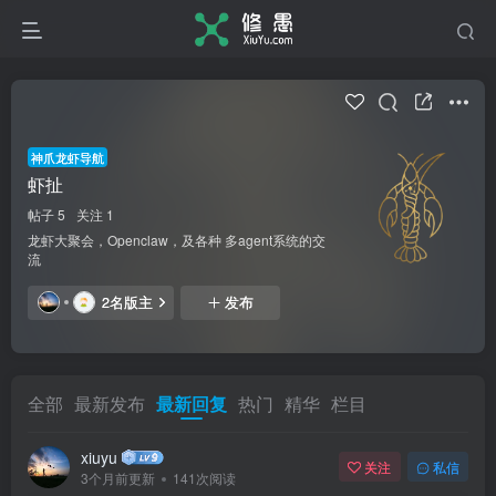
神爪龙虾导航
虾扯
帖子 5
关注 1
龙虾大聚会，Openclaw，及各种 多agent系统的交
流
2名版主
发布
全部
最新发布
最新回复
热门
精华
栏目
xiuyu
关注
私信
3个月前更新
141次阅读