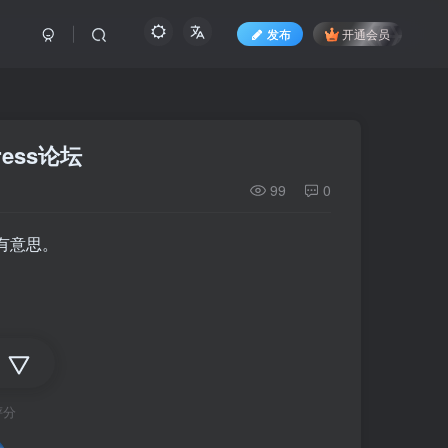
发布
开通会员
ess论坛
99
0
有意思。
评分