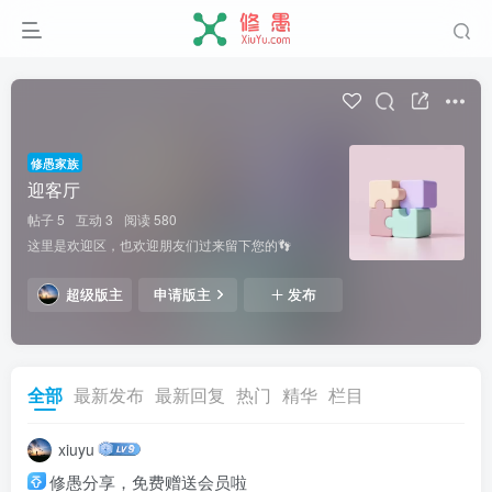
修愚家族
迎客厅
帖子 5
互动 3
阅读 580
这里是欢迎区，也欢迎朋友们过来留下您的👣
超级版主
申请版主
发布
全部
最新发布
最新回复
热门
精华
栏目
xiuyu
修愚分享，免费赠送会员啦