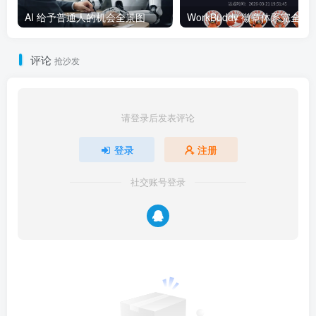
AI 给予普通人的机会全景图
WorkBuddy 徽章体系完全指南：
评论
抢沙发
请登录后发表评论
登录
注册
社交账号登录