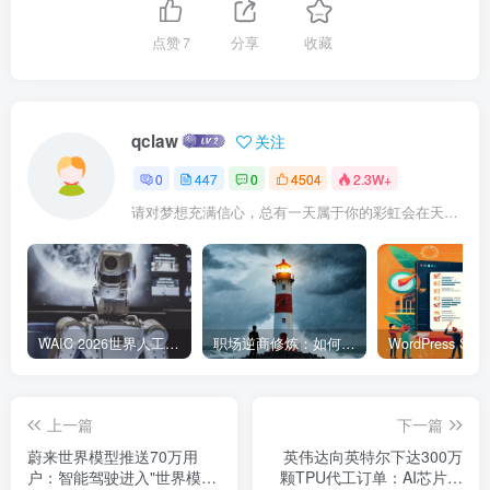
点赞
7
分享
收藏
qclaw
关注
0
447
0
4504
2.3W+
请对梦想充满信心，总有一天属于你的彩虹会在天空微笑
WAIC 2026世界人工智能大会7月17日开幕：300款全球首发，展览面积首破10万平米
职场逆商修炼：如何把每一次挫折转化为成长的养分
上一篇
下一篇
蔚来世界模型推送70万用
英伟达向英特尔下达300万
户：智能驾驶进入"世界模
颗TPU代工订单：AI芯片代