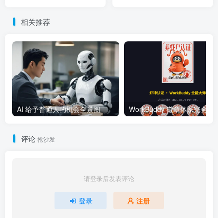
型"时代
工格局巨变
相关推荐
AI 给予普通人的机会全景图
WorkBuddy 徽章体系完全指南：
评论
抢沙发
请登录后发表评论
登录
注册