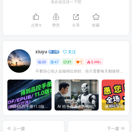
喜欢就支持一下吧
点赞
6
赞赏
分享
收藏
xiuyu
关注
33
47
21
1
3.4W+
不要担心别人会做得比你好。你只需要每天都做得比前一天好就可以了
得到品控手册11.0版本，2025最新版，PDF/EPUB/多种格式可选！
AI 给予普通人的机会全景图
上一篇
下一篇