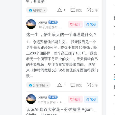
驻，有意思。
迎客厅
1
回复
分享
xiuyu
关注
私信
10个月前发布
41次阅读
这一生 ，悟出最大的一个道理是什么 ?
1、 永远要相信长期主义 。 我亲眼看见一个
男生每天跑步5公里，吃饭不超过10块钱，晚
上200个俯卧撑，整个高三瘦了100斤。 我也
看见一个所谓不务正业的女生，天天剪辑自己
的美妆视频，毕业直接实现经济自由。 李笑
来《和时间做朋友》说有价值的东西值得我们
慢...
分享专区
5
回复
分享
xiuyu
关注
私信
3个月前发布
47次阅读
认识AI-建议大家花三分钟搞懂 Agent 、
Skills 、Harness