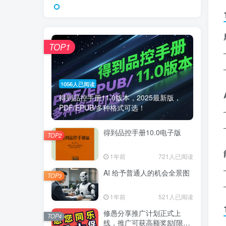
TOP1
1056人已阅读
得到品控手册11.0版本，2025最新版，
PDF/EPUB/多种格式可选！
得到品控手册10.0电子版
TOP2
1年前
721人已阅读
AI 给予普通人的机会全景图
TOP3
1年前
521人已阅读
修愚分享推广计划正式上
TOP4
线，推广可获高额奖励[限时