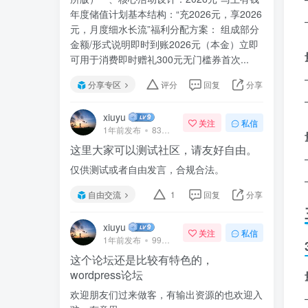
年度储值计划基本结构：“充2026元，享2026
元，月度细水长流”福利分配方案： 组成部分
金额/形式说明即时到账2026元（本金）立即
可用于消费即时赠礼300元无门槛券首次...
分享专区
评分
回复
分享
xiuyu
关注
私信
1年前发布
83次阅读
这里大家可以测试社区，请友好自由。
仅供测试或者自由发言，合规合法。
自由交流
1
回复
分享
xiuyu
关注
私信
1年前发布
99次阅读
这个论坛还是比较有特色的，
wordpress论坛
欢迎朋友们过来做客，有输出资源的也欢迎入