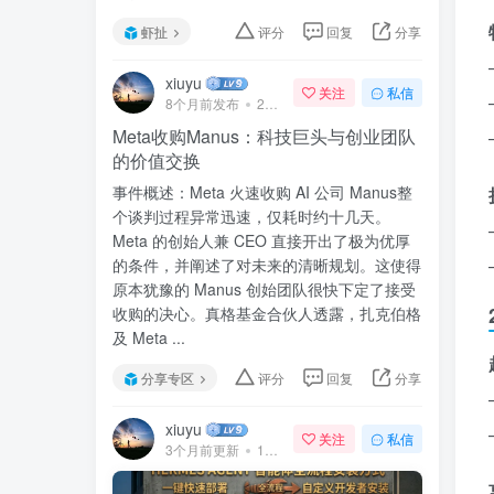
虾扯
评分
回复
分享
xiuyu
关注
私信
8个月前发布
240次阅读
Meta收购Manus：科技巨头与创业团队
的价值交换
事件概述：Meta 火速收购 AI 公司 Manus整
个谈判过程异常迅速，仅耗时约十几天。
Meta 的创始人兼 CEO 直接开出了极为优厚
的条件，并阐述了对未来的清晰规划。这使得
原本犹豫的 Manus 创始团队很快下定了接受
收购的决心。真格基金合伙人透露，扎克伯格
及 Meta ...
分享专区
评分
回复
分享
xiuyu
关注
私信
3个月前更新
140次阅读