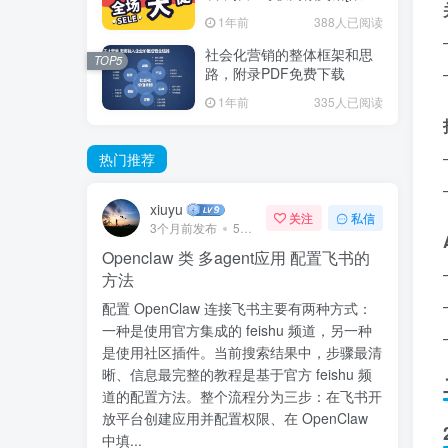
推广]
1年前
388人已阅读
社会化营销的整体框架和思
TOP5
路，附录PDF免费下载
1年前
335人已阅读
热门推荐
xiuyu
关注
私信
3个月前发布
57次阅读
Openclaw 类 多agent应用 配置飞书的
方法
配置 OpenClaw 连接飞书主要有两种方式：
一种是使用官方集成的 feishu 频道，另一种
是使用社区插件。当前搜索结果中，步骤最清
晰、信息最完整的教程是基于官方 feishu 频
道的配置方法。整个流程分为三步：在飞书开
放平台创建应用并配置权限、在 OpenClaw
中填...