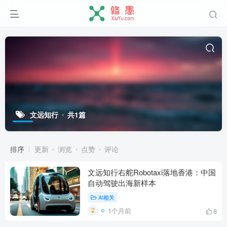
文远知行
共1篇
排序
更新
浏览
点赞
评论
文远知行右舵Robotaxi落地香港：中国
自动驾驶出海新样本
AI相关
1个月前
8