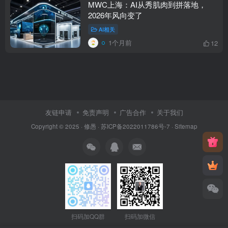
MWC上海：AI从秀肌肉到拼落地，
2026年风向变了
AI相关
1个月前
12
友链申请
免责声明
广告合作
关于我们
Copyright © 2025 ·
修愚
·
苏ICP备2022011786号-7
·
Sitemap
扫码加QQ群
扫码加微信