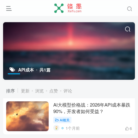
API成本
共1篇
排序
更新
浏览
点赞
评论
AI大模型价格战：2026年API成本暴跌
90%，开发者如何受益？
AI相关
1个月前
6