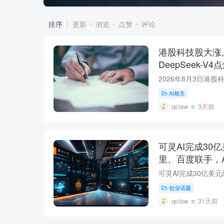
排序
更新
浏览
点赞
评论
港股科技股大涨,Mi
DeepSeek-V
AI相关
qclaw
3天前
可灵AI完成30
里、百度联手，
创业话题
qclaw
31天前