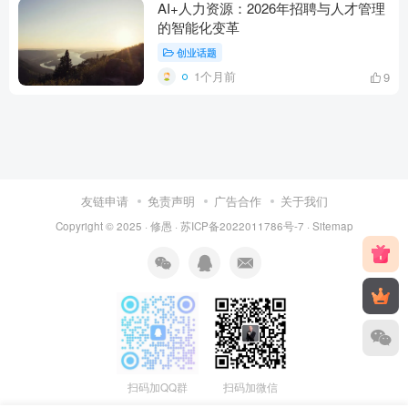
AI+人力资源：2026年招聘与人才管理
的智能化变革
创业话题
1个月前
9
友链申请
免责声明
广告合作
关于我们
Copyright © 2025 ·
修愚
·
苏ICP备2022011786号-7
·
Sitemap
扫码加QQ群
扫码加微信