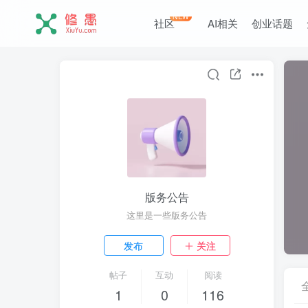
NEW
社区
AI相关
创业话题
版务公告
这里是一些版务公告
发布
关注
帖子
互动
阅读
1
0
116