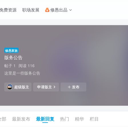
免费资源
职场发展
修愚出品
修愚家族
版务公告
帖子 1
阅读 116
这里是一些版务公告
超级版主
申请版主
发布
全部
最新发布
最新回复
热门
精华
栏目