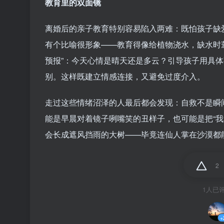
教育里的双面镜
离婚后的亲子教育特别容易陷入两难：既怕孩子缺爱
有个比喻很形象——教育得像给植物浇水，缺水时
预报”：今天心情是晴天还是多云？引导孩子用具
别。这样既建立情感连接，又避免过度介入。
走过这些情绪沼泽的人最后都会发现：自救不是瞬间
能是早晨对着镜子咧嘴笑的丑样子，也可能是把“我
会长成遮风挡雨的大树——毕竟连仙人掌在沙漠都
2
1人已
+