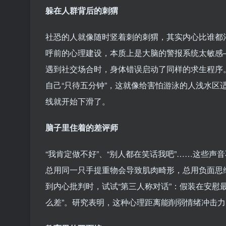
躲在人群背后的刺猬
社恐的人就像随时竖着刺的刺猬，其实内心比谁都
呼前的心理建设，本质上是大脑的警报系统太敏感
遇到社交场合时，身体错误启动了同样的求生程序。
自己“只待五分钟”，这就像给害怕游泳的人浅水区
线就开始下滑了。
脑子里住着的差评师
“我肯定做不好”、“别人都在笑话我吧”……这些
总用同一只手提重物会导致肌肉畸形，总用负面思维
到内心批判时，试试“第三人称对话”：假装在安慰最
么差”。研究表明，这种心理距离能削弱情绪冲击