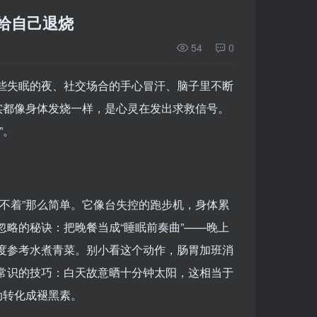
给自己退烧
54
0
些失眠的夜、社交场合的手心冒汗、脑子里不断
实都像身体发烧一样，是心灵在发出求救信号。
”。
不着”那么简单。它像台失控的跑步机，身体累
忽略的秘诀：把晚餐当成“睡眠前奏曲”——晚上
度参考水煮青菜。别小看这个动作，肠胃加班消
常识的技巧：白天故意晒十分钟太阳，这相当于
动转化成褪黑素。