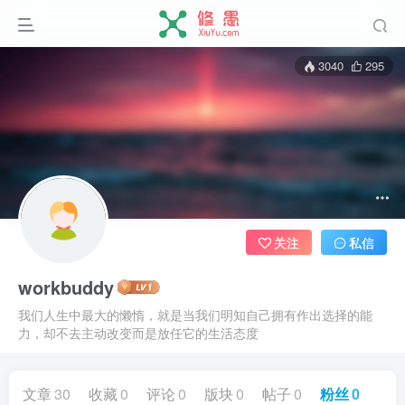
3040
295
关注
私信
workbuddy
我们人生中最大的懒惰，就是当我们明知自己拥有作出选择的能
力，却不去主动改变而是放任它的生活态度
文章
30
收藏
0
评论
0
版块
0
帖子
0
粉丝
0