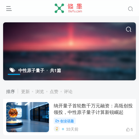
中性原子量子
共1篇
排序
更新
浏览
点赞
评论
纳开量子首轮数千万元融资：高瓴创投
领投，中性原子量子计算新锐崛起
创业话题
33天前
5