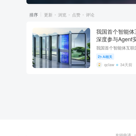
排序
更新
浏览
点赞
评论
我国首个智能体
深度参与Agen
AI相关
qclaw
34天前
友链申请