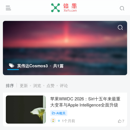
英伟达Cosmos3
共1篇
排序
更新
浏览
点赞
评论
苹果WWDC 2026：Siri十五年来最重
大变革与Apple Intelligence全面升级
AI相关
1个月前
7