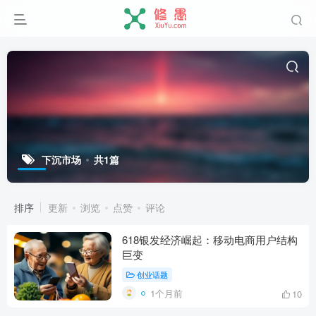
下沉市场
共1篇
排序
更新
浏览
点赞
评论
618银发经济崛起：移动电商用户结构
巨变
创业话题
1个月前
10