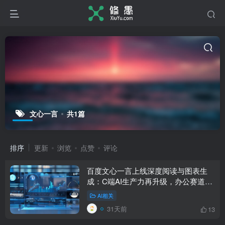
文心一言
共1篇
排序
更新
浏览
点赞
评论
百度文心一言上线深度阅读与图表生
成：C端AI生产力再升级，办公赛道卷
入深水区
AI相关
31天前
13