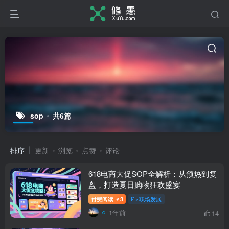
sop
共6篇
排序
更新
浏览
点赞
评论
618电商大促SOP全解析：从预热到复
盘，打造夏日购物狂欢盛宴
付费阅读
3
职场发展
￥
1年前
14