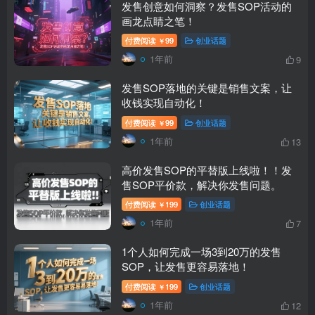
发售创意如何洞察？发售SOP活动的
画龙点睛之笔！
付费阅读
99
创业话题
￥
1年前
9
发售SOP落地的关键是销售文案，让
收钱实现自动化！
付费阅读
99
创业话题
￥
1年前
13
高价发售SOP的平替版上线啦！！发
售SOP平价款，解决你发售问题。
付费阅读
199
创业话题
￥
1年前
7
1个人如何完成一场3到20万的发售
SOP，让发售更容易落地！
付费阅读
199
创业话题
￥
1年前
12