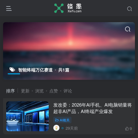
智能终端万亿赛道
共1篇
排序
更新
浏览
点赞
评论
发改委：2026年AI手机、AI电脑销量将
超非AI产品，AI终端产业爆发
AI相关
29天前
9