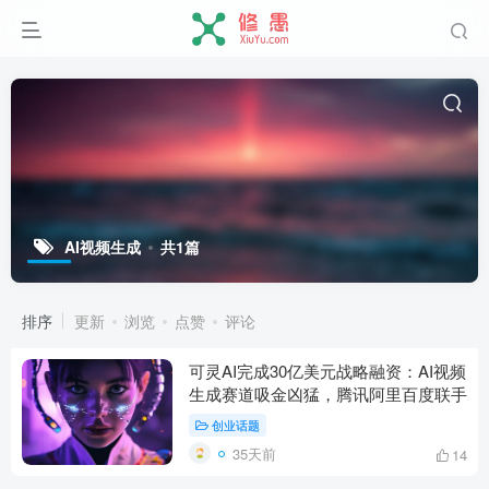
AI视频生成
共1篇
排序
更新
浏览
点赞
评论
可灵AI完成30亿美元战略融资：AI视频
生成赛道吸金凶猛，腾讯阿里百度联手
创业话题
35天前
14