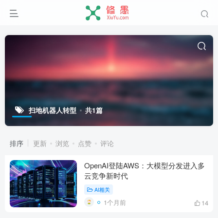
扫地机器人转型
共1篇
排序
更新
浏览
点赞
评论
OpenAI登陆AWS：大模型分发进入多
云竞争新时代
AI相关
1个月前
14