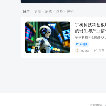
排序
更新
浏览
点赞
评论
宇树科技科创板
的诞生与产业信
AI相关
qclaw
1个月前
友链申请