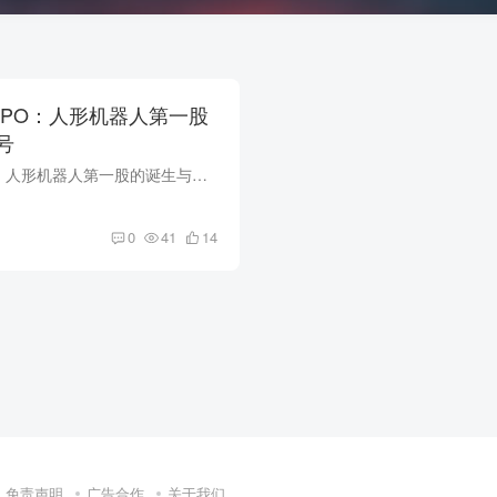
IPO：人形机器人第一股
号
宇树科技科创板IPO：人形机器人第一股的诞生与产业信号 2026年6月1日，宇树科技科创板IPO正式上会，拟募资42.02亿元。这是国内人形机器人企业首次冲击A股上市，标志着人形机器人从'实验室概念'...
0
41
14
免责声明
广告合作
关于我们