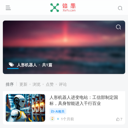
人形机器人
共1篇
排序
更新
浏览
点赞
评论
人形机器人进变电站：工信部制定国
标，具身智能进入千行百业
AI相关
1个月前
7