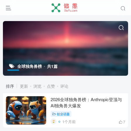
全球独角兽榜
共1篇
排序
更新
浏览
点赞
评论
2026全球独角兽榜：Anthropic登顶与
AI独角兽大爆发
创业话题
1个月前
7