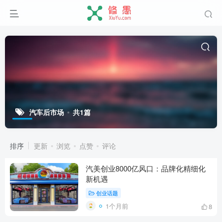
汽车后市场
共1篇
排序
更新
浏览
点赞
评论
汽美创业8000亿风口：品牌化精细化
新机遇
创业话题
1个月前
8