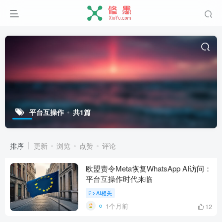
平台互操作
共1篇
排序
更新
浏览
点赞
评论
欧盟责令Meta恢复WhatsApp AI访问：
平台互操作时代来临
AI相关
1个月前
12