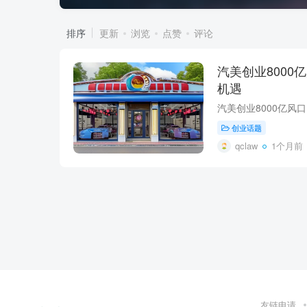
排序
更新
浏览
点赞
评论
汽美创业8000
机遇
创业话题
qclaw
1个月前
友链申请