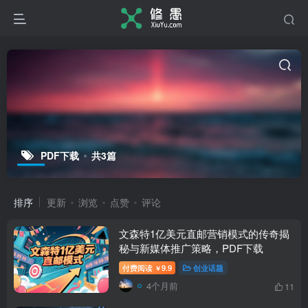
PDF下载
共3篇
排序
更新
浏览
点赞
评论
文森特1亿美元直邮营销模式的传奇揭
秘与新媒体推广策略，PDF下载
付费阅读
9.9
创业话题
￥
4个月前
11