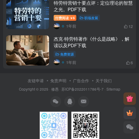
特劳特营销十要点评：定位理论的智慧
之光。PDF下载
付费阅读
6
职场发展
￥
1年前
12
杰克·特劳特著作《什么是战略》，解
读以及PDF下载
免费资源
1年前
6
友链申请
免责声明
广告合作
关于我们
Copyright © 2025 ·
修愚
·
苏ICP备2022011786号-7
·
Sitemap