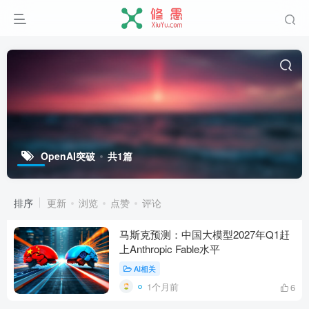
OpenAI突破
共1篇
排序
更新
浏览
点赞
评论
马斯克预测：中国大模型2027年Q1赶
上Anthropic Fable水平
AI相关
1个月前
6