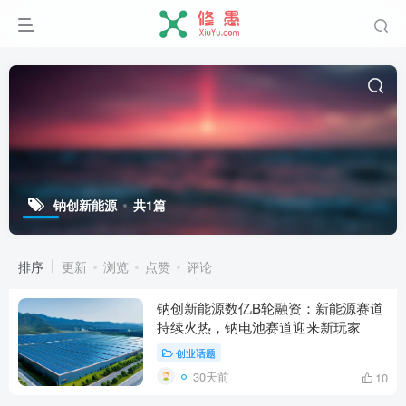
钠创新能源
共1篇
排序
更新
浏览
点赞
评论
钠创新能源数亿B轮融资：新能源赛道
持续火热，钠电池赛道迎来新玩家
创业话题
30天前
10