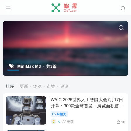
MiniMax M3
共3篇
排序
更新
浏览
点赞
评论
WAIC 2026世界人工智能大会7月17日
开幕：300款全球首发，展览面积首破
10万平米
AI相关
23天前
10