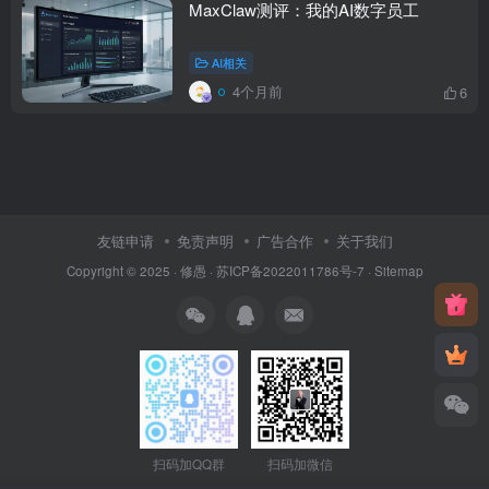
MaxClaw测评：我的AI数字员工
AI相关
4个月前
6
友链申请
免责声明
广告合作
关于我们
Copyright © 2025 ·
修愚
·
苏ICP备2022011786号-7
·
Sitemap
扫码加QQ群
扫码加微信