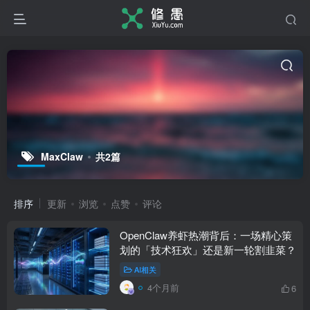
MaxClaw
共2篇
排序
更新
浏览
点赞
评论
OpenClaw养虾热潮背后：一场精心策
划的「技术狂欢」还是新一轮割韭菜？
AI相关
4个月前
6