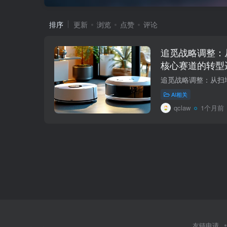
排序
更新
浏览
点赞
评论
追觅战略调整：
核心赛道的转型
AI相关
qclaw
1个月前
友链申请