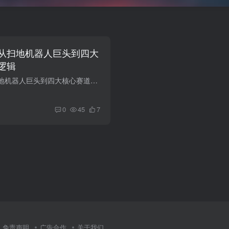
从扫地机器人巨头到四大
逻辑
追觅战略调整：从扫地机器人巨头到四大核心赛道的转型逻辑 2026年6月19日，追觅科技宣布进行战略调整，聚焦四大核心赛道。从扫地机器人起家的追觅，正在从'单一产品'走向'多赛道布局'，这与2026...
0
45
7
免责声明
广告合作
关于我们