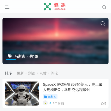
马斯克
共1篇
排序
更新
浏览
点赞
评论
SpaceX IPO筹集857亿美元：史上最
大规模IPO，马斯克远程敲钟
AI相关
1个月前
5