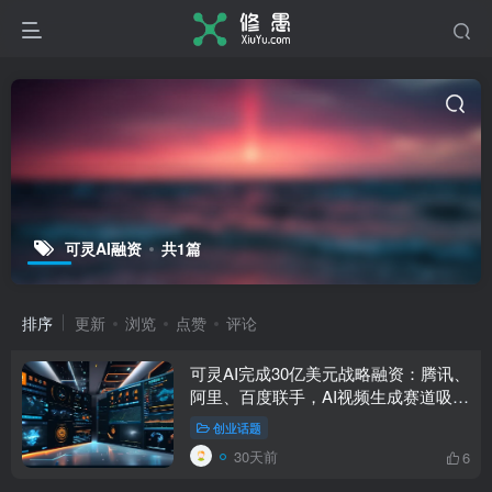
可灵AI融资
共1篇
排序
更新
浏览
点赞
评论
可灵AI完成30亿美元战略融资：腾讯、
阿里、百度联手，AI视频生成赛道吸金
凶猛
创业话题
30天前
6