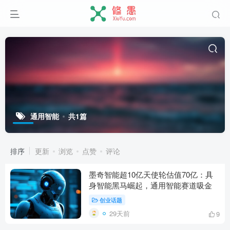
通用智能
共1篇
排序
更新
浏览
点赞
评论
墨奇智能超10亿天使轮估值70亿：具
身智能黑马崛起，通用智能赛道吸金
创业话题
29天前
9