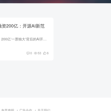
轮融资200亿：开源AI新范
DeepSeek首轮融资：200亿'一票独大'背后的AI开源新故事 2026年6月，中国人工智能大模型企业DeepSeek完成首轮融资，据传CEO梁文锋砸200亿元'一票独大'。DeepSeek以开源模型+低成本策略搅动全球AI...
0
53
6
免责声明
广告合作
关于我们