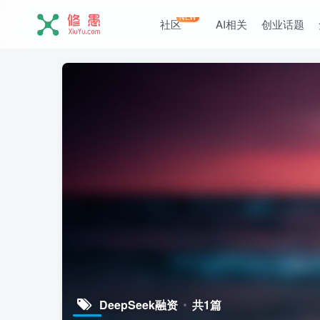
NEW
社区
AI相关
创业话题
DeepSeek融资
共1篇