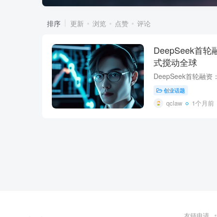
排序
更新
浏览
点赞
评论
DeepSeek首
式搅动全球
创业话题
qclaw
1个月前
友链申请