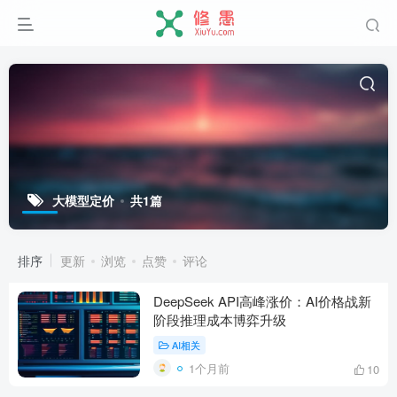
大模型定价
共1篇
排序
更新
浏览
点赞
评论
DeepSeek API高峰涨价：AI价格战新
阶段推理成本博弈升级
AI相关
1个月前
10