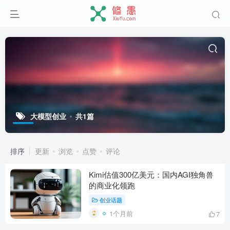
大模型创业
共1篇
排序
更新
浏览
点赞
评论
Kimi估值300亿美元：国内AGI独角兽
的商业化领跑
创业话题
1个月前
7