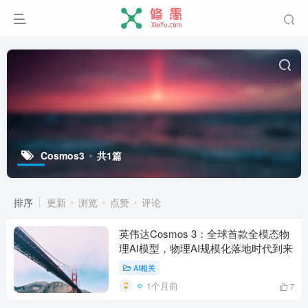
Cosmos3
共1篇
排序
更新
浏览
点赞
评论
英伟达Cosmos 3：全球首款全模态物
理AI模型，物理AI规模化落地时代到来
AI相关
1个月前
7