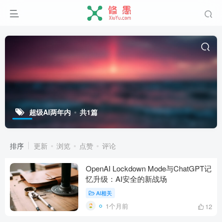
超级AI两年内
共1篇
排序
更新
浏览
点赞
评论
OpenAI Lockdown Mode与ChatGPT记
忆升级：AI安全的新战场
AI相关
1个月前
12