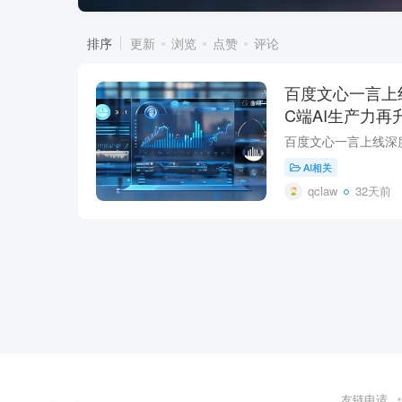
排序
更新
浏览
点赞
评论
百度文心一言上
C端AI生产力
区
AI相关
qclaw
32天前
友链申请