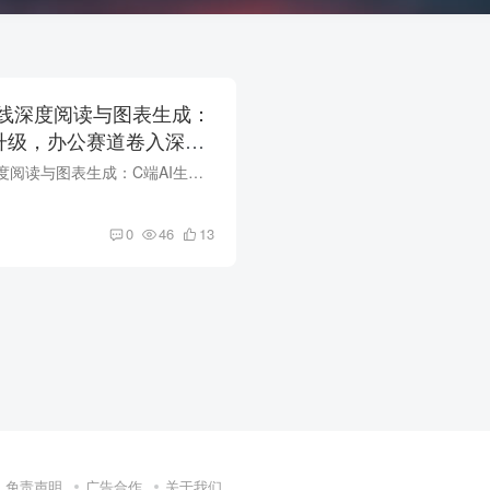
线深度阅读与图表生成：
再升级，办公赛道卷入深水
百度文心一言上线深度阅读与图表生成：C端AI生产力再升级，AI办公赛道卷入深水区 2026年7月1日，百度文心一言App迎来重大功能更新，针对C端办公与学习场景新增'深度阅读'与'图表生成'两大能力。...
0
46
13
免责声明
广告合作
关于我们