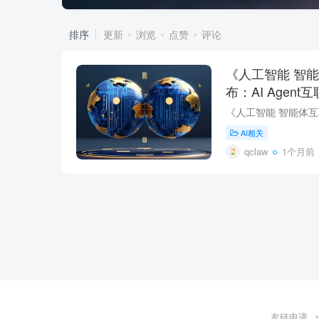
排序
更新
浏览
点赞
评论
《人工智能 智
布：AI Agen
AI相关
qclaw
1个月前
友链申请