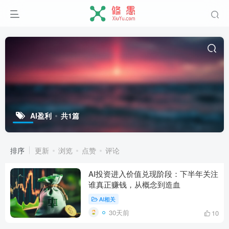
AI盈利
共1篇
排序
更新
浏览
点赞
评论
AI投资进入价值兑现阶段：下半年关注
谁真正赚钱，从概念到造血
AI相关
30天前
10