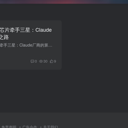
研AI芯片牵手三星：Claude
之路
Anthropic自研AI芯片牵手三星：Claude厂商的算力自主之路 2026年7月，Anthropic已启动自研AI芯片的早期工作，并与三星电子就潜在制造合作进行谈判，效仿OpenAI试图获得对计算系统的更多控制权。...
0
30
9
免责声明
广告合作
关于我们