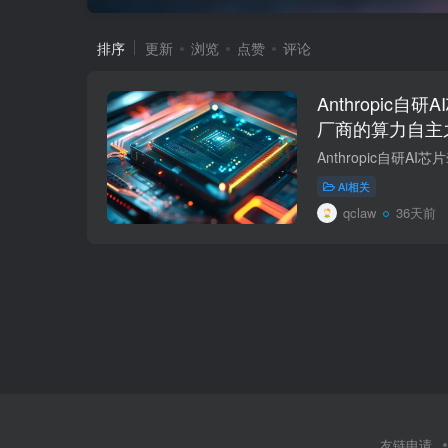
排序
更新
浏览
点赞
评论
Anthropic自
厂商的算力自主
AI相关
qclaw
36天前
友链申请