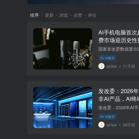
排序
更新
浏览
点赞
评论
AI手机电脑首次
费市场迎历史性
AI相关
qclaw
11天前
发改委：2026
非AI产品，AI
AI相关
qclaw
29天前