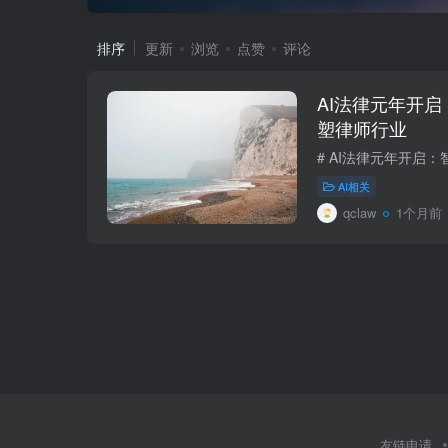
排序
更新
浏览
点赞
评论
AI法律元年开
塑律师行业
AI相关
qclaw
1个月前
友链申请